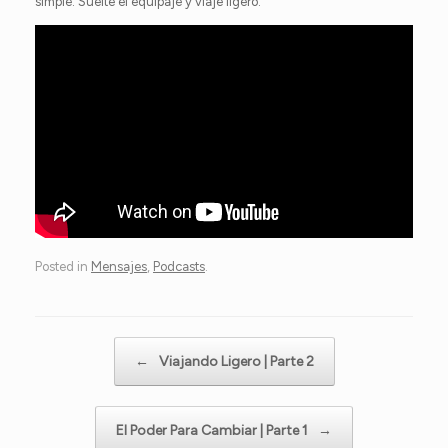
simple: Suelte el equipaje y viaje ligero.
Posted in
Mensajes
,
Podcasts
.
Post navigation
←
Viajando Ligero | Parte 2
El Poder Para Cambiar | Parte 1
→