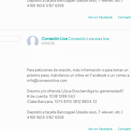
Depósito a tarjeta Bancoppel (desde oxxo, 7-eleven, etc.)
4169 1604 5167 6358
Ver en Facebook
·
Compart
Conexión Live
Conexión Live was live.
01/08/26
app.restream.io/invite?
inviteToken=ekdxWE1BcqM04OWDTU8NnUsAE3kfEAs
Para peticiones de oración, más información o para tomar un
próximo paso, mándanos un inbox en Facebook o un correo a:
info@conexionlive.com
Diezmo y/o ofrenda (¡Que Dios bendiga tu generosidad!)
# de cuenta: 1038 1288 043
Clabe Bancaria: 1375 8310 3812 8804 33
Depósito a tarjeta Bancoppel (desde oxxo, 7-eleven, etc.)
4169 1604 5167 6358
Ver en Facebook
·
Compart