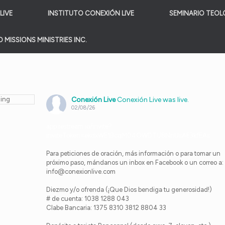
LIVE
INSTITUTO CONEXIÓN LIVE
SEMINARIO TEOL
 MISSIONS MINISTRIES INC.
Conexión Live
Conexión Live was live.
02/08/26
app.restream.io/invite?
inviteToken=ekdxWE1BcqM04OWDTU8NnUsAE3kfEAs
Para peticiones de oración, más información o para tomar un
próximo paso, mándanos un inbox en Facebook o un correo a:
info@conexionlive.com
Diezmo y/o ofrenda (¡Que Dios bendiga tu generosidad!)
# de cuenta: 1038 1288 043
Clabe Bancaria: 1375 8310 3812 8804 33