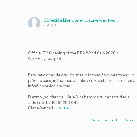
Conexión Live
Conexión Live was live.
26/07/26
app.restream.io/invite?
inviteToken=ekdxWE1BcqM04OWDTU8NnUsAE3kfEAs
Official TV Opening of the FIFA World Cup 2026™.
© FIFA by joshp79
www.youtube.com/watch?v=CeOaMtOXtC4
Para peticiones de oración, más información o para tomar un
próximo paso, mándanos un inbox en Facebook o un correo a:
info@conexionlive.com
Diezmo y/o ofrenda (¡Que Dios bendiga tu generosidad!)
# de cuenta: 1038 1288 043
Clabe Bancari
...
Ver Más
Ver en Facebook
·
Compart