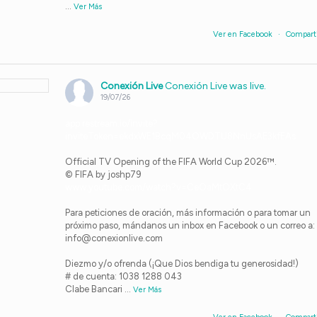
...
Ver Más
Ver en Facebook
·
Compart
Conexión Live
Conexión Live was live.
19/07/26
app.restream.io/invite?
inviteToken=ekdxWE1BcqM04OWDTU8NnUsAE3kfEAs
Official TV Opening of the FIFA World Cup 2026™.
© FIFA by joshp79
www.youtube.com/watch?v=CeOaMtOXtC4
Para peticiones de oración, más información o para tomar un
próximo paso, mándanos un inbox en Facebook o un correo a:
info@conexionlive.com
Diezmo y/o ofrenda (¡Que Dios bendiga tu generosidad!)
# de cuenta: 1038 1288 043
Clabe Bancari
...
Ver Más