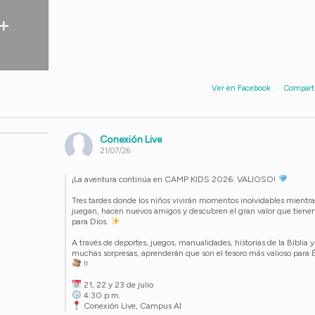
+
Ver en Facebook
·
Compart
Conexión Live
21/07/26
¡La aventura continúa en CAMP KIDS 2026: VALIOSO!
Tres tardes donde los niños vivirán momentos inolvidables mientra
juegan, hacen nuevos amigos y descubren el gran valor que tiene
para Dios.
A través de deportes, juegos, manualidades, historias de la Biblia y
muchas sorpresas, aprenderán que son el tesoro más valioso para É
!!
21, 22 y 23 de julio
4:30 p.m.
Conexión Live, Campus Al