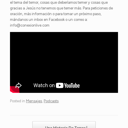
el tema del temor, cosas que deberíamos temer y cosas que
gracias a Jesús no tenemos que temer más. Para peticiones de
oración, más información o para tomar un próximo paso,
mándanos un inbox en Facebook o un correo a:
info@conexionlive.com
Posted in
Mensajes
,
Podcasts
.
Post navigation