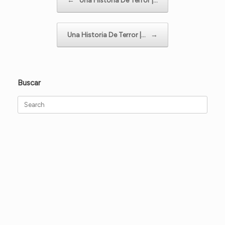
←
Una Historia De Terror |…
Una Historia De Terror |…
→
Buscar
Search
for: