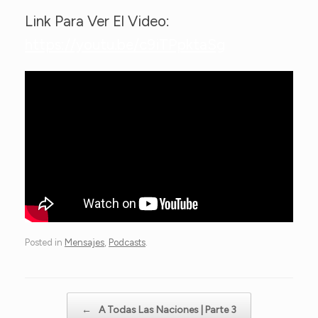
Link Para Ver El Video:
https://youtu.be/c9iTPpktaSg
Posted in
Mensajes
,
Podcasts
.
Post navigation
←
A Todas Las Naciones | Parte 3