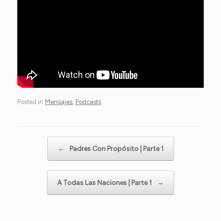
Posted in
Mensajes
,
Podcasts
.
Post navigation
←
Padres Con Propósito | Parte 1
A Todas Las Naciones | Parte 1
→