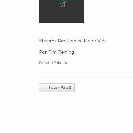
Mejores Decisiones, Mejor Vida
Por: Tim Fleming
Posted in
Podcasts
.
Post navigation
←
Sigue – Parte 2