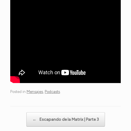
Posted in
Mensajes
,
Podcasts
.
Post navigation
←
Escapando de la Matrix | Parte 3