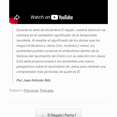
Durante la serie de diciembre El regalo, nuestra atención se
centrará en el verdadero significado de la temporada
navideña. Al resaltar el significado de los dones que los
magos le llevaron a Jesús (oro, incienso y mirra), los
asistentes podrán conectar el simbolismo dentro de la
historia del nacimiento de Cristo con su relación con Jesús.
Esta serie proporcionará a los asistentes una nueva
perspectiva sobre el nacimiento de Jesús para obtener una
comprensión más profunda de quién es Él.
Por: Juan Antonio Rdz.
Posted in
Mensajes
,
Podcasts
.
Post navigation
←
El Regalo | Parte 1