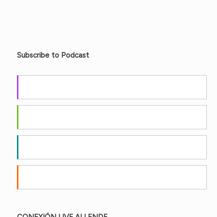
Subscribe to Podcast
Apple Podcasts
Android
by Email
RSS
CONEXIÓN LIVE ALLENDE