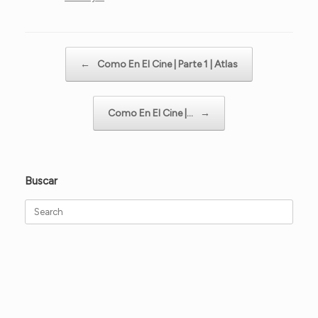
Post navigation
←
Como En El Cine | Parte 1 | Atlas
Como En El Cine |…
→
Buscar
Search
for: