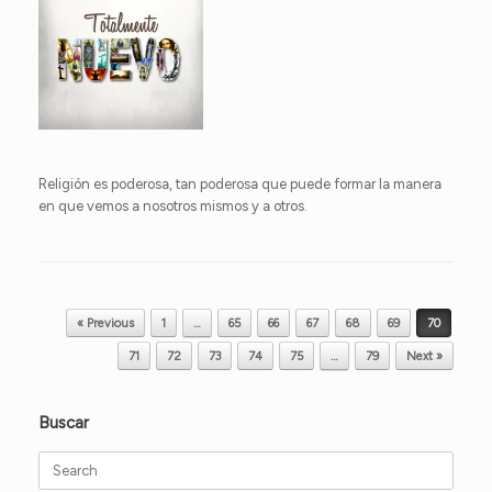
Religión es poderosa, tan poderosa que puede formar la manera
en que vemos a nosotros mismos y a otros.
Post navigation
« Previous
1
…
65
66
67
68
69
70
71
72
73
74
75
…
79
Next »
Buscar
Search
for: