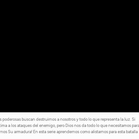
poderosas buscan destruirnos a nosotros y todo lo que representa la luz. Si
tima a los ataques del enemigo, pero Dios nos da todo lo que necesitamos par
ernos Su armadura! En esta serie aprendernos como alistarnos para esta batalla