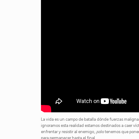
La vida es un campo de batalla dónde fuerzas malignas 
ignoramos esta realidad estamos destinados a caer víc
enfrentar y resistir al enemigo, ¡solo tenemos que pon
para permanecer hasta el final.